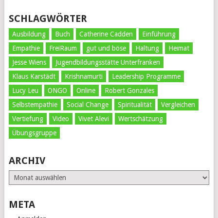
SCHLAGWÖRTER
Ausbildung
Buch
Catherine Cadden
Einführung
Empathie
FreiRaum
gut und böse
Haltung
Heimat
Jesse Wiens
Jugendbildungsstätte Unterfranken
Klaus Karstädt
Krishnamurti
Leadership Programme
Lucy Leu
ONGO
Online
Robert Gonzales
Selbstempathie
Social Change
Spiritualität
Vergleichen
Vertiefung
Video
Vivet Alevi
Wertschätzung
Übungsgruppe
ARCHIV
Archiv
META