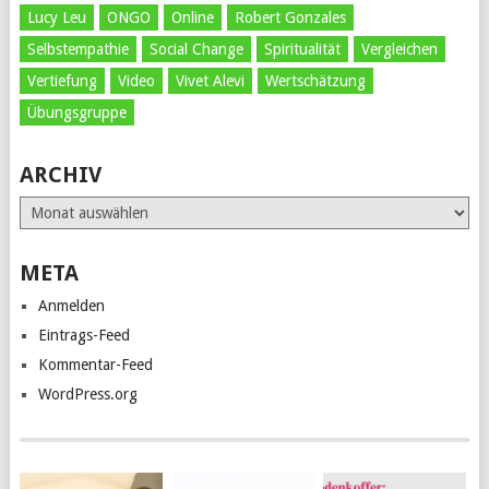
Lucy Leu
ONGO
Online
Robert Gonzales
Selbstempathie
Social Change
Spiritualität
Vergleichen
Vertiefung
Video
Vivet Alevi
Wertschätzung
Übungsgruppe
ARCHIV
Archiv
META
Anmelden
Eintrags-Feed
Kommentar-Feed
WordPress.org