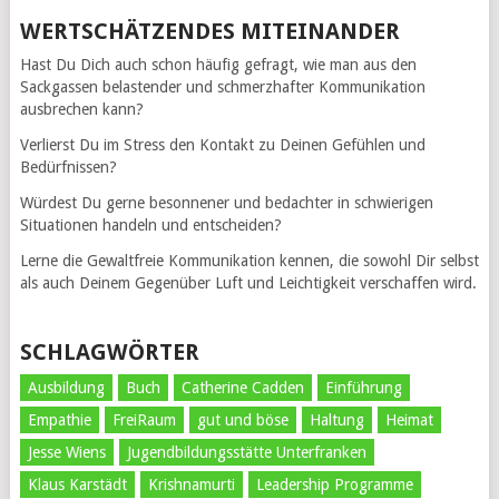
WERTSCHÄTZENDES MITEINANDER
Hast Du Dich auch schon häufig gefragt, wie man aus den
Sackgassen belastender und schmerzhafter Kommunikation
ausbrechen kann?
Verlierst Du im Stress den Kontakt zu Deinen Gefühlen und
Bedürfnissen?
Würdest Du gerne besonnener und bedachter in schwierigen
Situationen handeln und entscheiden?
Lerne die Gewaltfreie Kommunikation kennen, die sowohl Dir selbst
als auch Deinem Gegenüber Luft und Leichtigkeit verschaffen wird.
SCHLAGWÖRTER
Ausbildung
Buch
Catherine Cadden
Einführung
Empathie
FreiRaum
gut und böse
Haltung
Heimat
Jesse Wiens
Jugendbildungsstätte Unterfranken
Klaus Karstädt
Krishnamurti
Leadership Programme