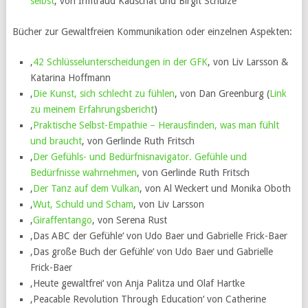
selbst
‚ von Irmtraud Kauschat und Birgit Schulze
Bücher zur Gewaltfreien Kommunikation oder einzelnen Aspekten:
‚
42 Schlüsselunterscheidungen in der GFK
‚ von Liv Larsson &
Katarina Hoffmann
‚
Die Kunst, sich schlecht zu fühlen
‚ von Dan Greenburg (
Link
zu meinem Erfahrungsbericht
)
‚
Praktische Selbst-Empathie – Herausfinden, was man fühlt
und braucht
‚ von Gerlinde Ruth Fritsch
‚
Der Gefühls- und Bedürfnisnavigator. Gefühle und
Bedürfnisse wahrnehmen
‚ von Gerlinde Ruth Fritsch
‚
Der Tanz auf dem Vulkan
‚ von Al Weckert und Monika Oboth
‚
Wut, Schuld und Scham
‚ von Liv Larsson
‚
Giraffentango
‚ von Serena Rust
‚Das ABC der Gefühle‘ von Udo Baer und Gabrielle Frick-Baer
‚Das große Buch der Gefühle‘ von Udo Baer und Gabrielle
Frick-Baer
‚Heute gewaltfrei‘ von Anja Palitza und Olaf Hartke
‚Peacable Revolution Through Education‘ von Catherine