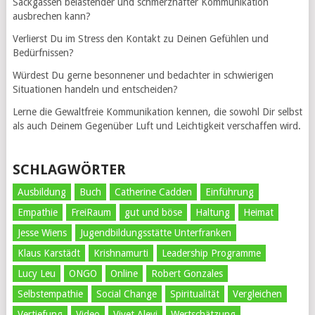
Sackgassen belastender und schmerzhafter Kommunikation
ausbrechen kann?
Verlierst Du im Stress den Kontakt zu Deinen Gefühlen und
Bedürfnissen?
Würdest Du gerne besonnener und bedachter in schwierigen
Situationen handeln und entscheiden?
Lerne die Gewaltfreie Kommunikation kennen, die sowohl Dir selbst
als auch Deinem Gegenüber Luft und Leichtigkeit verschaffen wird.
SCHLAGWÖRTER
Ausbildung
Buch
Catherine Cadden
Einführung
Empathie
FreiRaum
gut und böse
Haltung
Heimat
Jesse Wiens
Jugendbildungsstätte Unterfranken
Klaus Karstädt
Krishnamurti
Leadership Programme
Lucy Leu
ONGO
Online
Robert Gonzales
Selbstempathie
Social Change
Spiritualität
Vergleichen
Vertiefung
Video
Vivet Alevi
Wertschätzung