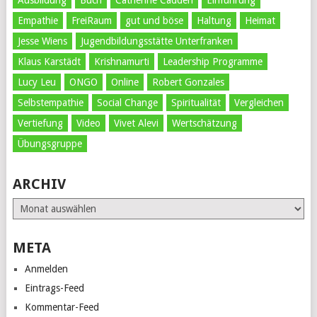
Empathie
FreiRaum
gut und böse
Haltung
Heimat
Jesse Wiens
Jugendbildungsstätte Unterfranken
Klaus Karstädt
Krishnamurti
Leadership Programme
Lucy Leu
ONGO
Online
Robert Gonzales
Selbstempathie
Social Change
Spiritualität
Vergleichen
Vertiefung
Video
Vivet Alevi
Wertschätzung
Übungsgruppe
ARCHIV
Archiv
META
Anmelden
Eintrags-Feed
Kommentar-Feed