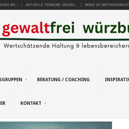
ING MI...
AKTUELLE TERMINE: ÜBUNG...
MÄRZ 25: METHODENKOFF
SGRUPPEN
BERATUNG / COACHING
INSPIRAT
ER
KONTAKT