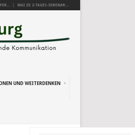
ER...
MAI 25: 2-TAGES-SEMINAR:...
IONEN UND WEITERDENKEN