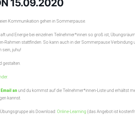
 15.09.2020
freien Kommunikation gehen in Sommerpause.
aft und Energie bei einzelnen Teilnehmer*innen so groß ist, Übungsräu
en-Rahmen stattfinden. So kann auch in der Sommerpause Verbindung 
 sein, juhu!
 gestalten.
nder
.
 Email an
und du kommst auf die Teilnehmer*innen-Liste und erhältst m
gen kannst.
r Übungsgruppe als Download:
Online-Learning
(das Angebot ist kostenfr