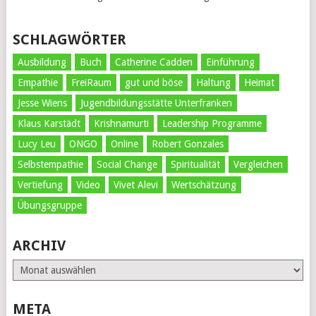
SCHLAGWÖRTER
Ausbildung
Buch
Catherine Cadden
Einführung
Empathie
FreiRaum
gut und böse
Haltung
Heimat
Jesse Wiens
Jugendbildungsstätte Unterfranken
Klaus Karstädt
Krishnamurti
Leadership Programme
Lucy Leu
ONGO
Online
Robert Gonzales
Selbstempathie
Social Change
Spiritualität
Vergleichen
Vertiefung
Video
Vivet Alevi
Wertschätzung
Übungsgruppe
ARCHIV
Archiv
META