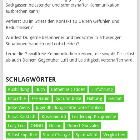
Sackgassen belastender und schmerzhafter Kommunikation
ausbrechen kann?
Verlierst Du im Stress den Kontakt zu Deinen Gefühlen und
Bedürfnissen?
Würdest Du gerne besonnener und bedachter in schwierigen
Situationen handeln und entscheiden?
Lerne die Gewaltfreie Kommunikation kennen, die sowohl Dir selbst
als auch Deinem Gegenüber Luft und Leichtigkeit verschaffen wird.
SCHLAGWÖRTER
Ausbildung
Buch
Catherine Cadden
Einführung
Empathie
FreiRaum
gut und böse
Haltung
Heimat
Jesse Wiens
Jugendbildungsstätte Unterfranken
Klaus Karstädt
Krishnamurti
Leadership Programme
Lucy Leu
ONGO
Online
Robert Gonzales
Selbstempathie
Social Change
Spiritualität
Vergleichen