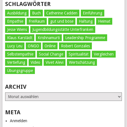
SCHLAGWÖRTER
Ausbildung
Buch
Catherine Cadden
Einführung
Empathie
FreiRaum
gut und böse
Haltung
Heimat
Jesse Wiens
Jugendbildungsstätte Unterfranken
Klaus Karstädt
Krishnamurti
Leadership Programme
Lucy Leu
ONGO
Online
Robert Gonzales
Selbstempathie
Social Change
Spiritualität
Vergleichen
Vertiefung
Video
Vivet Alevi
Wertschätzung
Übungsgruppe
ARCHIV
Archiv
META
Anmelden