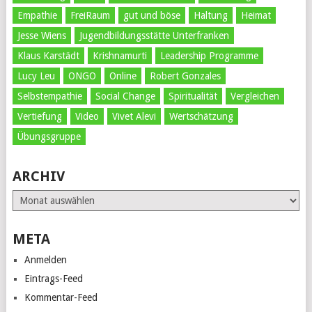
Empathie
FreiRaum
gut und böse
Haltung
Heimat
Jesse Wiens
Jugendbildungsstätte Unterfranken
Klaus Karstädt
Krishnamurti
Leadership Programme
Lucy Leu
ONGO
Online
Robert Gonzales
Selbstempathie
Social Change
Spiritualität
Vergleichen
Vertiefung
Video
Vivet Alevi
Wertschätzung
Übungsgruppe
ARCHIV
Archiv
META
Anmelden
Eintrags-Feed
Kommentar-Feed