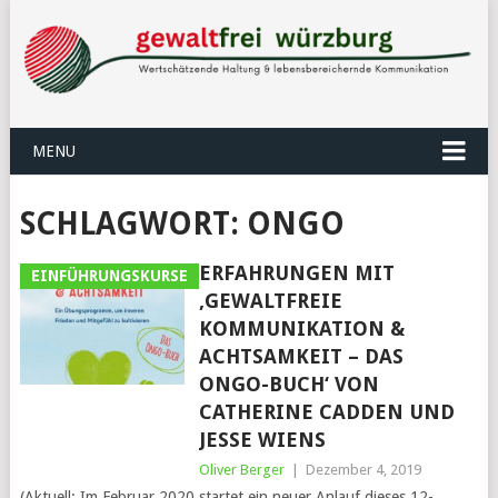
MENU
SCHLAGWORT:
ONGO
ERFAHRUNGEN MIT
EINFÜHRUNGSKURSE
‚GEWALTFREIE
KOMMUNIKATION &
ACHTSAMKEIT – DAS
ONGO-BUCH‘ VON
CATHERINE CADDEN UND
JESSE WIENS
Oliver Berger
|
Dezember 4, 2019
(Aktuell: Im Februar 2020 startet ein neuer Anlauf dieses 12-