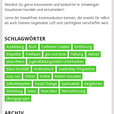
Würdest Du gerne besonnener und bedachter in schwierigen
Situationen handeln und entscheiden?
Lerne die Gewaltfreie Kommunikation kennen, die sowohl Dir selbst
als auch Deinem Gegenüber Luft und Leichtigkeit verschaffen wird.
SCHLAGWÖRTER
Ausbildung
Buch
Catherine Cadden
Einführung
Empathie
FreiRaum
gut und böse
Haltung
Heimat
Jesse Wiens
Jugendbildungsstätte Unterfranken
Klaus Karstädt
Krishnamurti
Leadership Programme
Lucy Leu
ONGO
Online
Robert Gonzales
Selbstempathie
Social Change
Spiritualität
Vergleichen
Vertiefung
Video
Vivet Alevi
Wertschätzung
Übungsgruppe
ARCHIV