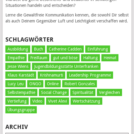
Situationen handeln und entscheiden?
Lerne die Gewaltfreie Kommunikation kennen, die sowohl Dir selbst
als auch Deinem Gegenüber Luft und Leichtigkeit verschaffen wird.
SCHLAGWÖRTER
Ausbildung
Buch
Catherine Cadden
Einführung
Empathie
FreiRaum
gut und böse
Haltung
Heimat
Jesse Wiens
Jugendbildungsstätte Unterfranken
Klaus Karstädt
Krishnamurti
Leadership Programme
Lucy Leu
ONGO
Online
Robert Gonzales
Selbstempathie
Social Change
Spiritualität
Vergleichen
Vertiefung
Video
Vivet Alevi
Wertschätzung
Übungsgruppe
ARCHIV