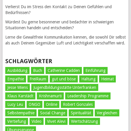
Verlierst Du im Stress den Kontakt zu Deinen Gefühlen und
Bedürfnissen?
Würdest Du gerne besonnener und bedachter in schwierigen
Situationen handeln und entscheiden?
Lerne die Gewaltfreie Kommunikation kennen, die sowohl Dir selbst
als auch Deinem Gegenüber Luft und Leichtigkeit verschaffen wird.
SCHLAGWÖRTER
Ausbildung
Buch
Catherine Cadden
Einführung
Empathie
FreiRaum
gut und böse
Haltung
Heimat
Jesse Wiens
Jugendbildungsstätte Unterfranken
Klaus Karstädt
Krishnamurti
Leadership Programme
Lucy Leu
ONGO
Online
Robert Gonzales
Selbstempathie
Social Change
Spiritualität
Vergleichen
Vertiefung
Video
Vivet Alevi
Wertschätzung
Übungsgruppe