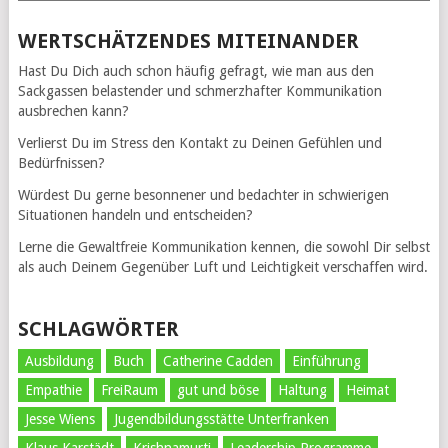
WERTSCHÄTZENDES MITEINANDER
Hast Du Dich auch schon häufig gefragt, wie man aus den
Sackgassen belastender und schmerzhafter Kommunikation
ausbrechen kann?
Verlierst Du im Stress den Kontakt zu Deinen Gefühlen und
Bedürfnissen?
Würdest Du gerne besonnener und bedachter in schwierigen
Situationen handeln und entscheiden?
Lerne die Gewaltfreie Kommunikation kennen, die sowohl Dir selbst
als auch Deinem Gegenüber Luft und Leichtigkeit verschaffen wird.
SCHLAGWÖRTER
Ausbildung
Buch
Catherine Cadden
Einführung
Empathie
FreiRaum
gut und böse
Haltung
Heimat
Jesse Wiens
Jugendbildungsstätte Unterfranken