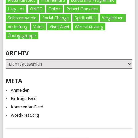
Klaus Karstädt
Krishnamurti
Leadership Programme
Lucy Leu
ONGO
Online
Robert Gonzales
Selbstempathie
Social Change
Spiritualität
Vergleichen
Vertiefung
Video
Vivet Alevi
Wertschätzung
Übungsgruppe
ARCHIV
Archiv
META
Anmelden
Eintrags-Feed
Kommentar-Feed
WordPress.org