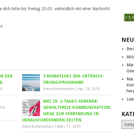
dich bitte bis Freitag 25.05. verbindlich mit einer Nachricht
ge
NEU
Ber
Akt
Mär
Gew
OR DER
3 MONATIGES GFK-INTENSIV-
Mai
8.
ÜBUNGSPROGRAMM
Kom
18
Keine Kommentare
|
Apr. 20, 2019
her
Lea
MAI 25: 2-TAGES-SEMINAR:
GEWALTFREIE KOMMUNIKATION:
019
KAT
WEGE ZUR VERBINDUNG IN
HERAUSFORDERNDEN ZEITEN
Katego
Keine Kommentare
|
März 11, 2025