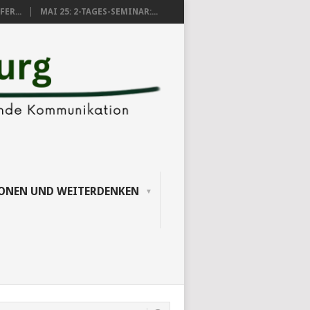
ER...
MAI 25: 2-TAGES-SEMINAR:...
IONEN UND WEITERDENKEN