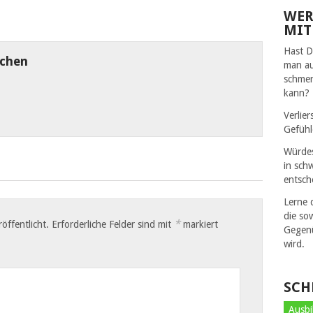
WER
MIT
Hast D
echen
man au
schmer
kann?
Verlie
Gefühl
Würdes
in sch
entsch
Lerne 
die so
*
öffentlicht.
Erforderliche Felder sind mit
markiert
Gegenü
wird.
SCH
Ausbi