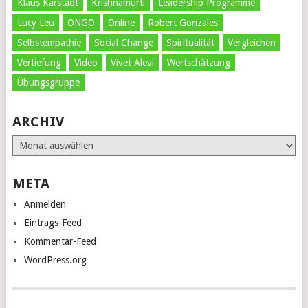
Klaus Karstädt
Krishnamurti
Leadership Programme
Lucy Leu
ONGO
Online
Robert Gonzales
Selbstempathie
Social Change
Spiritualität
Vergleichen
Vertiefung
Video
Vivet Alevi
Wertschätzung
Übungsgruppe
ARCHIV
Archiv
META
Anmelden
Eintrags-Feed
Kommentar-Feed
WordPress.org